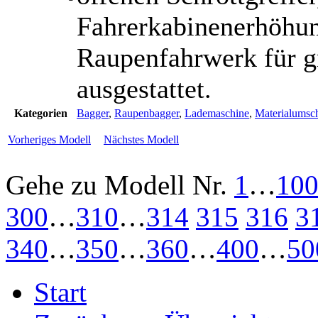
Fahrerkabinenerhöhun
Raupenfahrwerk für g
ausgestattet.
Kategorien
Bagger
,
Raupenbagger
,
Lademaschine
,
Materialumsc
Vorheriges Modell
Nächstes Modell
Gehe zu Modell
Nr.
1
…
10
300
…
310
…
314
315
316
3
340
…
350
…
360
…
400
…
50
Start