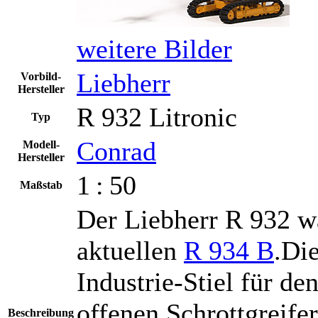
weitere Bilder
Liebherr
Vorbild-
Hersteller
R 932 Litronic
Typ
Conrad
Modell-
Hersteller
1 : 50
Maßstab
Der Liebherr R 932 w
aktuellen
R 934 B
.Di
Industrie-Stiel für d
offenen Schrottgreifer
Beschreibung