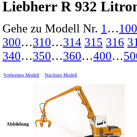
Liebherr R 932 Litro
Gehe zu Modell
Nr.
1
…
10
300
…
310
…
314
315
316
3
340
…
350
…
360
…
400
…
50
Vorheriges Modell
Nächstes Modell
Abbildung