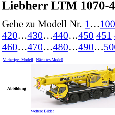
Liebherr LTM 1070-4.
Gehe zu Modell
Nr.
1
…
10
420
…
430
…
440
…
450
451
460
…
470
…
480
…
490
…
50
Vorheriges Modell
Nächstes Modell
Abbildung
weitere Bilder