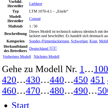
Vorbild-
Liebherr
Hersteller
Typ
LTM 1070-4.1 – „Eisele“
Modell-
Conrad
Hersteller
Maßstab
1 : 50
Dieses Modell ist technisch nahezu identisch mit d
Beschreibung
lackiert und beschriftet. Es handelt sich demnach 
Kategorien
Sonder-/Firmenlackierung
,
Schwerlast
,
Kran
,
Mobil
Herkunftsland
Deutschland 🇩🇪
des Betreibers
Vorheriges Modell
Nächstes Modell
Gehe zu Modell
Nr.
1
…
10
420
…
430
…
440
…
450
451
460
…
470
…
480
…
490
…
50
Start