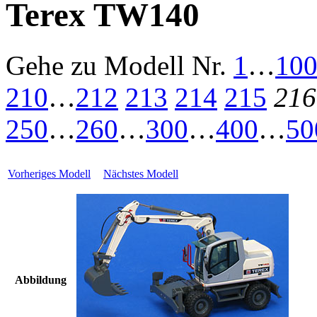
Terex TW140
Gehe zu Modell
Nr.
1
…
10
210
…
212
213
214
215
216
250
…
260
…
300
…
400
…
50
Vorheriges Modell
Nächstes Modell
Abbildung