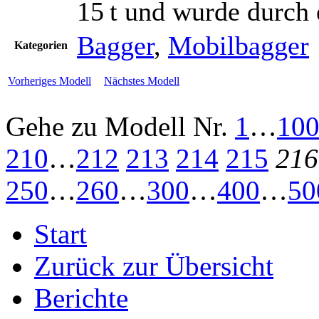
15 t und wurde durch
Bagger
,
Mobilbagger
Kategorien
Vorheriges Modell
Nächstes Modell
Gehe zu Modell
Nr.
1
…
10
210
…
212
213
214
215
216
250
…
260
…
300
…
400
…
50
Start
Zurück zur Übersicht
Berichte