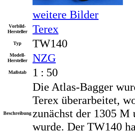
weitere Bilder
Terex
Vorbild-
Hersteller
TW140
Typ
NZG
Modell-
Hersteller
1 : 50
Maßstab
Die Atlas-Bagger wu
Terex überarbeitet, 
zunächst der 1305 M 
Beschreibung
wurde. Der TW140 hat