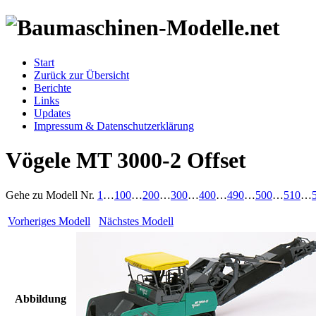
Start
Zurück zur Übersicht
Berichte
Links
Updates
Impressum & Datenschutzerklärung
Vögele MT 3000-2 Offset
Gehe zu Modell
Nr.
1
…
100
…
200
…
300
…
400
…
490
…
500
…
510
…
Vorheriges Modell
Nächstes Modell
Abbildung