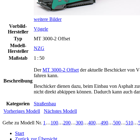
weitere Bilder
Vorbild-
Vögele
Hersteller
Typ
MT 3000-2 Offset
Modell-
NZG
Hersteller
Maßstab
1 : 50
Der
MT 3000-2 Offset
der aktuelle Beschicker von Vö
fahren kann.
Beschreibung
Beschicker dienen dazu, beim Einbau von Asphalt zus
nicht direkt abkippen können. Dadurch kann auch da
Kategorien
Straßenbau
Vorheriges Modell
Nächstes Modell
Gehe zu Modell
Nr.
1
…
100
…
200
…
300
…
400
…
490
…
500
…
510
…
Start
Zurück zur Übersicht