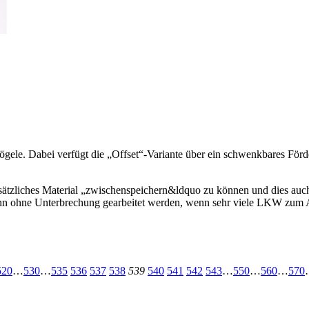
gele. Dabei verfügt die „Offset“-Variante über ein schwenkbares Förde
ätzliches Material „zwischenspeichern&ldquo zu können und dies auch 
nn ohne Unterbrechung gearbeitet werden, wenn sehr viele LKW zum A
520
…
530
…
535
536
537
538
539
540
541
542
543
…
550
…
560
…
570