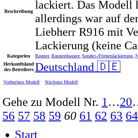
lackiert. Das Modell 
Beschreibung
allerdings war auf d
Liebherr R916 mit Ve
Lackierung (keine Car
Kategorien
Bagger
,
Raupenbagger
,
Sonder-/Firmenlackierung
,
N
Deutschland 🇩🇪
Herkunftsland
des Betreibers
Vorheriges Modell
Nächstes Modell
Gehe zu Modell
Nr.
1
…
20
56
57
58
59
60
61
62
63
64
Start