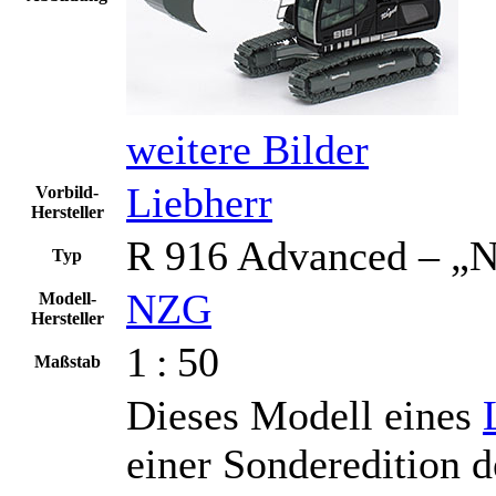
weitere Bilder
Liebherr
Vorbild-
Hersteller
R 916 Advanced – „N
Typ
NZG
Modell-
Hersteller
1 : 50
Maßstab
Dieses Modell eines
einer Sonderedition 