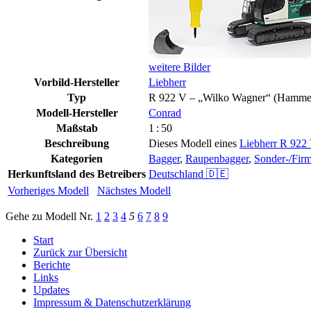
weitere Bilder
Vorbild-Hersteller
Liebherr
Typ
R 922 V – „Wilko Wagner“ (Hamme
Modell-Hersteller
Conrad
Maßstab
1 : 50
Beschreibung
Dieses Modell eines
Liebherr R 922
Kategorien
Bagger
,
Raupenbagger
,
Sonder-/Fir
Herkunftsland des Betreibers
Deutschland 🇩🇪
Vorheriges Modell
Nächstes Modell
Gehe zu Modell
Nr.
1
2
3
4
5
6
7
8
9
Start
Zurück zur Übersicht
Berichte
Links
Updates
Impressum & Datenschutzerklärung