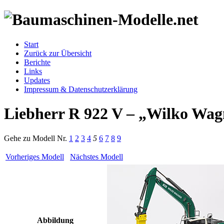
Start
Zurück zur Übersicht
Berichte
Links
Updates
Impressum & Datenschutzerklärung
Liebherr R 922 V – „Wilko Wa
Gehe zu Modell
Nr.
1
2
3
4
5
6
7
8
9
Vorheriges Modell
Nächstes Modell
Abbildung