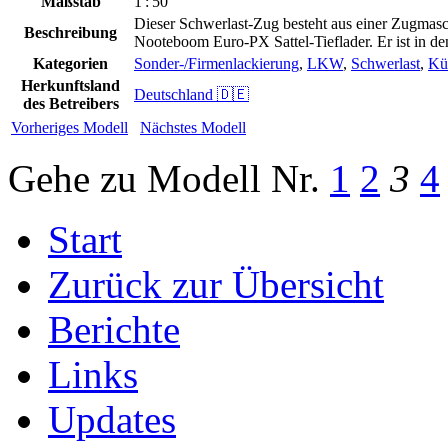
Maßstab
1 : 50
Dieser Schwerlast-Zug besteht aus einer Zugma
Beschreibung
Nooteboom Euro-PX Sattel-Tieflader. Er ist in d
Kategorien
Sonder-/Firmenlackierung
,
LKW
,
Schwerlast
,
Kü
Herkunftsland
Deutschland 🇩🇪
des Betreibers
Vorheriges Modell
Nächstes Modell
Gehe zu Modell
Nr.
1
2
3
4
Start
Zurück zur Übersicht
Berichte
Links
Updates