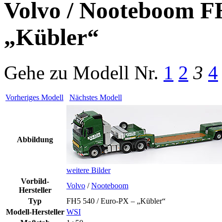
Volvo / Nooteboom F
„Kübler“
Gehe zu Modell
Nr.
1
2
3
4
Vorheriges Modell
Nächstes Modell
Abbildung
weitere Bilder
Vorbild-
Volvo
/
Nooteboom
Hersteller
Typ
FH5 540 / Euro-PX – „Kübler“
Modell-Hersteller
WSI