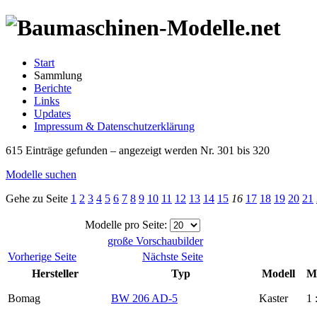
Start
Sammlung
Berichte
Links
Updates
Impressum & Datenschutzerklärung
615 Einträge gefunden – angezeigt werden Nr. 301 bis 320
Modelle suchen
Gehe zu Seite
1
2
3
4
5
6
7
8
9
10
11
12
13
14
15
16
17
18
19
20
21
Modelle pro Seite:
große Vorschaubilder
Vorherige Seite
Nächste Seite
Hersteller
Typ
Modell
M
Bomag
BW 206 AD-5
Kaster
1 