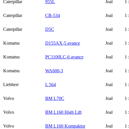
Caterpillar
955L
Joal
1 
Caterpillar
CB-534
Joal
1 
Caterpillar
D5C
Joal
1 
Komatsu
D155AX-5 avance
Joal
1 
Komatsu
PC1100LC-6 avance
Joal
1 
Komatsu
WA600-3
Joal
1 
Liebherr
L 564
Joal
1 
Volvo
BM L70C
Joal
1 
Volvo
BM L160 High Lift
Joal
1 
Volvo
BM L160 Kompaktor
Joal
1 