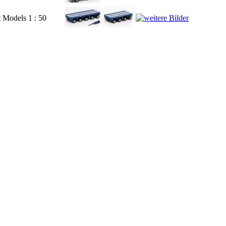
t Models
1 : 50