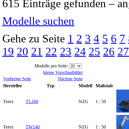
615 Einträge gefunden – an
Modelle suchen
Gehe zu Seite
1
2
3
4
5
6
7
19
20
21
22
23
24
25
26
27
Modelle pro Seite:
kleine Vorschaubilder
Vorherige Seite
Nächste Seite
Hersteller
Typ
Modell
Maßstab
Terex
TL260
NZG
1 : 50
Terex
TW140
NZG
1 : 50