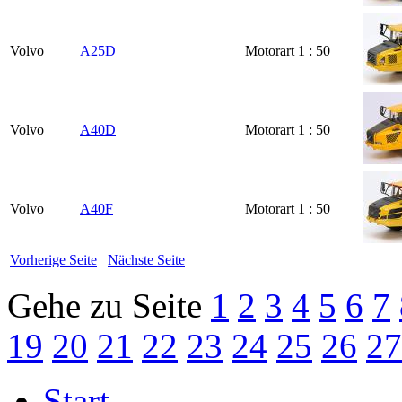
Volvo
A25D
Motorart
1 : 50
Volvo
A40D
Motorart
1 : 50
Volvo
A40F
Motorart
1 : 50
Vorherige Seite
Nächste Seite
Gehe zu Seite
1
2
3
4
5
6
7
19
20
21
22
23
24
25
26
27
Start