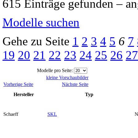
615 Einträge gefunden – an
Modelle suchen
Gehe zu Seite
1
2
3
4
5
6
7
19
20
21
22
23
24
25
26
27
Modelle pro Seite:
kleine Vorschaubilder
Vorherige Seite
Nächste Seite
Hersteller
Typ
Schaeff
SKL