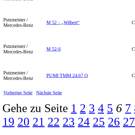
Putzmeister /
M 52 – „Wilbert“
C
Mercedes-Benz
Putzmeister /
M 52-S
C
Mercedes-Benz
Putzmeister /
PUMI TMM 24.67 Q
C
Mercedes-Benz
Vorherige Seite
Nächste Seite
Gehe zu Seite
1
2
3
4
5
6
7
19
20
21
22
23
24
25
26
27