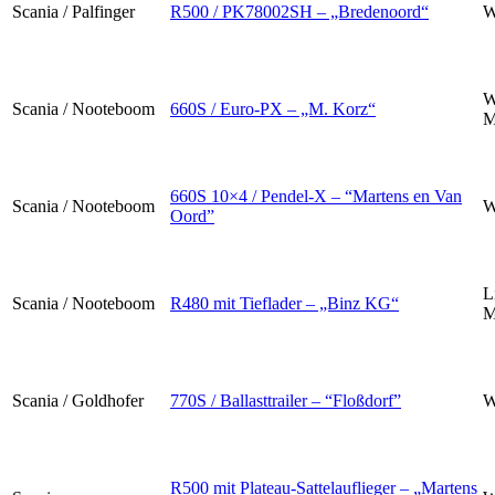
Scania / Palfinger
R500 / PK78002SH – „Bredenoord“
W
W
Scania / Nooteboom
660S / Euro-PX – „M. Korz“
M
660S 10×4 / Pendel-X – “Martens en Van
Scania / Nooteboom
W
Oord”
L
Scania / Nooteboom
R480 mit Tieflader – „Binz KG“
M
Scania / Goldhofer
770S / Ballasttrailer – “Floßdorf”
W
R500 mit Plateau-Sattelauflieger – „Martens