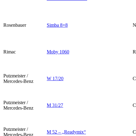
Rosenbauer
Simba 8×8
Rimac
Moby 1060
R
Putzmeister /
W 17/20
C
Mercedes-Benz
Putzmeister /
M 31/27
C
Mercedes-Benz
Putzmeister /
M 52 – „Readymix“
C
Mercedes-Benz