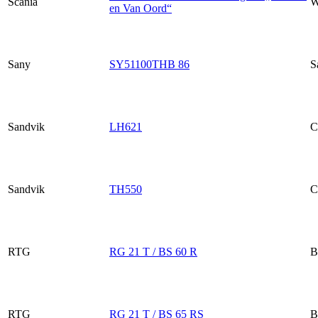
Scania
W
en Van Oord“
Sany
SY51100THB 86
S
Sandvik
LH621
C
Sandvik
TH550
C
RTG
RG 21 T / BS 60 R
B
RTG
RG 21 T / BS 65 RS
B