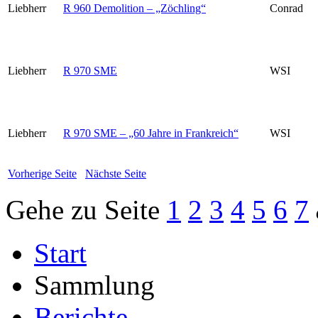
Liebherr
R 960 Demolition – „Zöchling“
Conrad
Liebherr
R 970 SME
WSI
Liebherr
R 970 SME – „60 Jahre in Frankreich“
WSI
Vorherige Seite
Nächste Seite
Gehe zu Seite
1
2
3
4
5
6
7
Start
Sammlung
Berichte