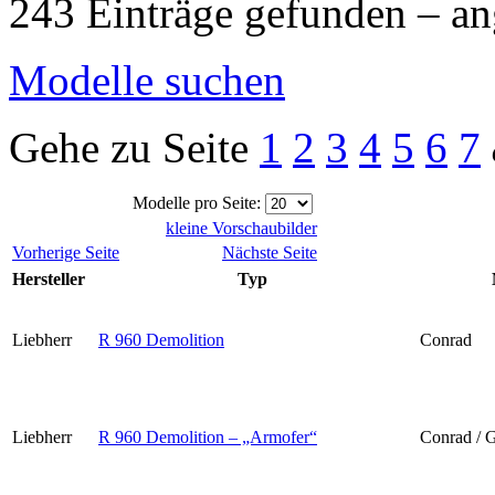
243 Einträge gefunden – an
Modelle suchen
Gehe zu Seite
1
2
3
4
5
6
7
Modelle pro Seite:
kleine Vorschaubilder
Vorherige Seite
Nächste Seite
Hersteller
Typ
Liebherr
R 960 Demolition
Conrad
Liebherr
R 960 Demolition – „Armofer“
Conrad / G