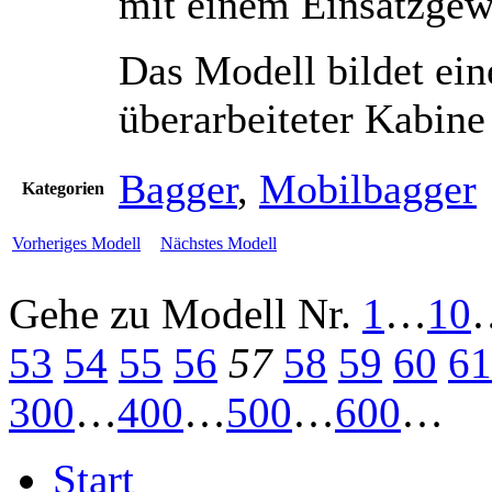
mit einem Einsatzgewi
Das Modell bildet ein
überarbeiteter Kabine
Bagger
,
Mobilbagger
Kategorien
Vorheriges Modell
Nächstes Modell
Gehe zu Modell
Nr.
1
…
10
53
54
55
56
57
58
59
60
61
300
…
400
…
500
…
600
…
Start