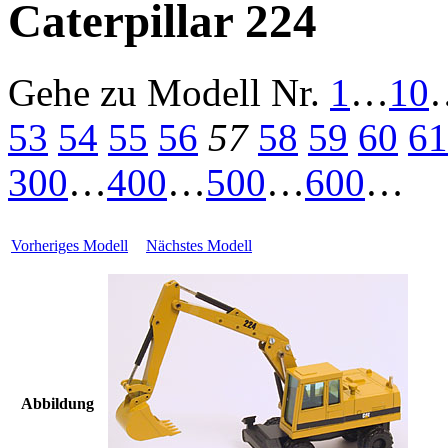
Caterpillar 224
Gehe zu Modell
Nr.
1
…
10
53
54
55
56
57
58
59
60
61
300
…
400
…
500
…
600
…
Vorheriges Modell
Nächstes Modell
Abbildung