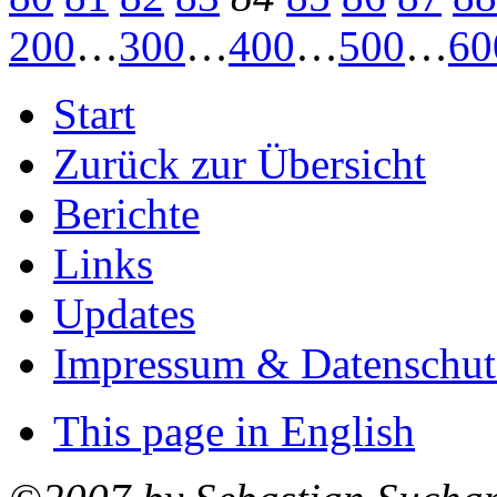
200
…
300
…
400
…
500
…
60
Start
Zurück zur Übersicht
Berichte
Links
Updates
Impressum & Datenschut
This page in English