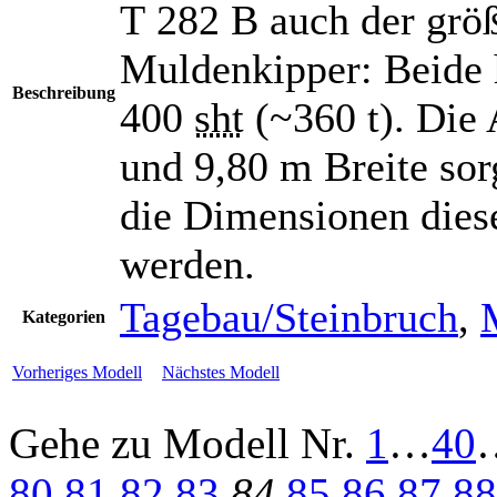
T 282 B auch der größ
Muldenkipper: Beide 
Beschreibung
400
sht
(~360 t). Die
und 9,80 m Breite sor
die Dimensionen diese
werden.
Tagebau/Steinbruch
,
Kategorien
Vorheriges Modell
Nächstes Modell
Gehe zu Modell
Nr.
1
…
40
80
81
82
83
84
85
86
87
88