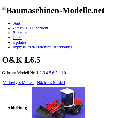
Start
Zurück zur Übersicht
Berichte
Links
Updates
Impressum & Datenschutzerklärung
O&K L6.5
Gehe zu Modell
Nr.
1
2
3
4
5
6
7
…
10
…
Vorheriges Modell
Nächstes Modell
Abbildung