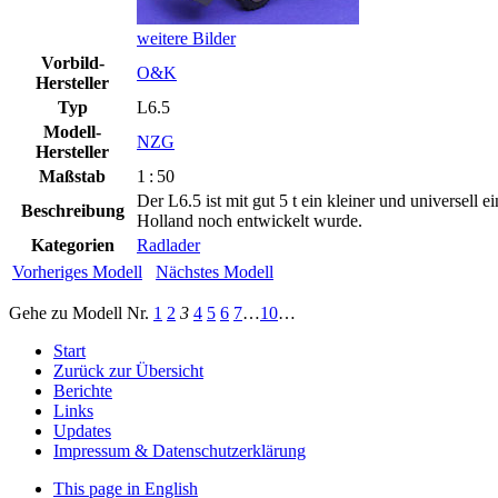
weitere Bilder
Vorbild-
O&K
Hersteller
Typ
L6.5
Modell-
NZG
Hersteller
Maßstab
1 : 50
Der L6.5 ist mit gut 5 t ein kleiner und universel
Beschreibung
Holland noch entwickelt wurde.
Kategorien
Radlader
Vorheriges Modell
Nächstes Modell
Gehe zu Modell
Nr.
1
2
3
4
5
6
7
…
10
…
Start
Zurück zur Übersicht
Berichte
Links
Updates
Impressum & Datenschutzerklärung
This page in English