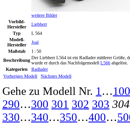
weitere Bilder
Vorbild-
Liebherr
Hersteller
Typ
L 564
Modell-
Joal
Hersteller
Maßstab
1 : 50
Der Liebherr L564 ist ein Radlader mittlerer Größe,
Beschreibung
wurde er durch das Nachfolgemodell
L566
abgelöst.
Kategorien
Radlader
Vorheriges Modell
Nächstes Modell
Gehe zu Modell
Nr.
1
…
10
290
…
300
301
302
303
304
330
…
340
…
350
…
400
…
50