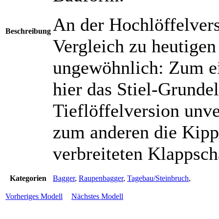
An der Hochlöffelver
Beschreibung
Vergleich zu heutige
ungewöhnlich: Zum ei
hier das Stiel-Grunde
Tieflöffelversion un
zum anderen die Kipps
verbreiteten Klappsch
Kategorien
Bagger
,
Raupenbagger
,
Tagebau/Steinbruch
,
Vorheriges Modell
Nächstes Modell