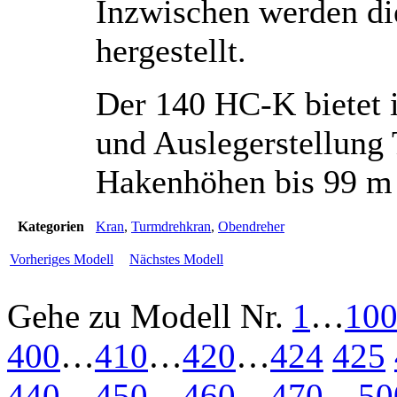
Inzwischen werden di
hergestellt.
Der 140 HC-K bietet 
und Auslegerstellung 
Hakenhöhen bis 99 m 
Kategorien
Kran
,
Turmdrehkran
,
Obendreher
Vorheriges Modell
Nächstes Modell
Gehe zu Modell
Nr.
1
…
10
400
…
410
…
420
…
424
425
440
…
450
…
460
…
470
…
50