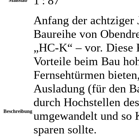
1 : 87
Maßstab
Anfang der achtziger J
Baureihe von Obendre
„HC-K“ – vor. Diese K
Vorteile beim Bau ho
Fernsehtürmen bieten
Ausladung (für den Ba
durch Hochstellen de
Beschreibung
umgewandelt und so K
sparen sollte.