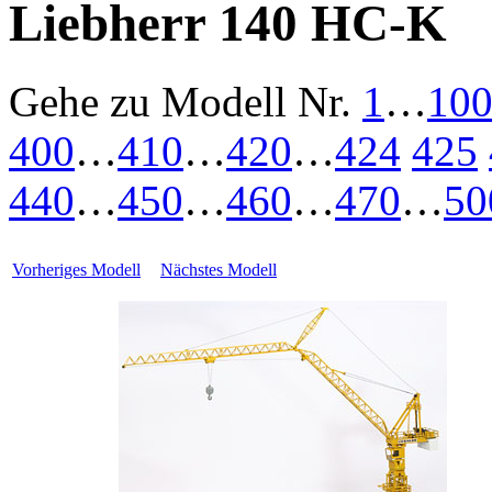
Liebherr 140 HC-K
Gehe zu Modell
Nr.
1
…
10
400
…
410
…
420
…
424
425
440
…
450
…
460
…
470
…
50
Vorheriges Modell
Nächstes Modell