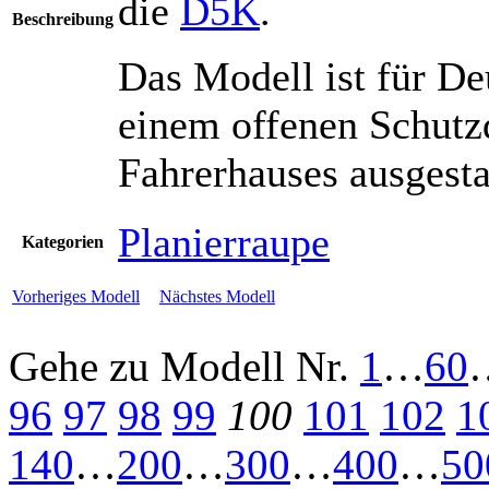
die
D5K
.
Beschreibung
Das Modell ist für De
einem offenen Schutzd
Fahrerhauses ausgesta
Planierraupe
Kategorien
Vorheriges Modell
Nächstes Modell
Gehe zu Modell
Nr.
1
…
60
96
97
98
99
100
101
102
1
140
…
200
…
300
…
400
…
50