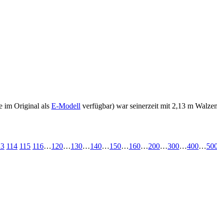
 im Original als
E-Modell
verfügbar) war seinerzeit mit 2,13 m Walzen
13
114
115
116
…
120
…
130
…
140
…
150
…
160
…
200
…
300
…
400
…
50