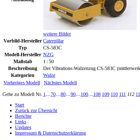
weitere Bilder
Vorbild-Hersteller
Caterpillar
Typ
CS-583C
Modell-Hersteller
NZG
Maßstab
1 : 50
Beschreibung
Der Vibrations-Walzenzug CS-583C (mittlerweile
Kategorien
Walze
Vorheriges Modell
Nächstes Modell
Gehe zu Modell
Nr.
1
…
70
…
80
…
90
…
100
…
108
109
110
111
112
1
Start
Zurück zur Übersicht
Berichte
Links
Updates
Impressum & Datenschutzerklärung