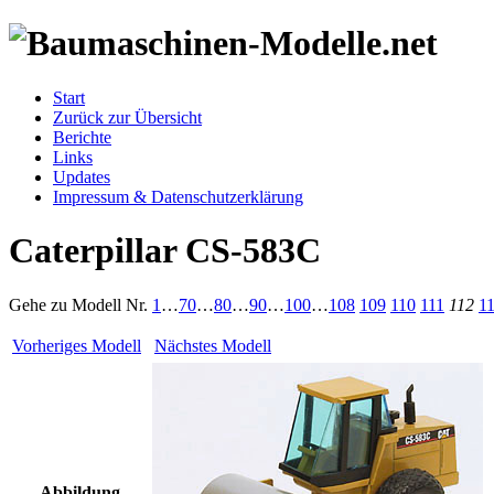
Start
Zurück zur Übersicht
Berichte
Links
Updates
Impressum & Datenschutzerklärung
Caterpillar CS-583C
Gehe zu Modell
Nr.
1
…
70
…
80
…
90
…
100
…
108
109
110
111
112
1
Vorheriges Modell
Nächstes Modell
Abbildung