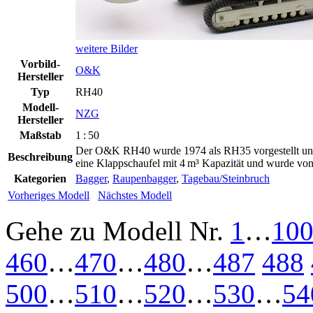
weitere Bilder
Vorbild-
O&K
Hersteller
Typ
RH40
Modell-
NZG
Hersteller
Maßstab
1 : 50
Der O&K RH40 wurde 1974 als RH35 vorgestellt und 
Beschreibung
eine Klappschaufel mit 4 m³ Kapazität und wurde vo
Kategorien
Bagger
,
Raupenbagger
,
Tagebau/Steinbruch
Vorheriges Modell
Nächstes Modell
Gehe zu Modell
Nr.
1
…
10
460
…
470
…
480
…
487
488
500
…
510
…
520
…
530
…
54