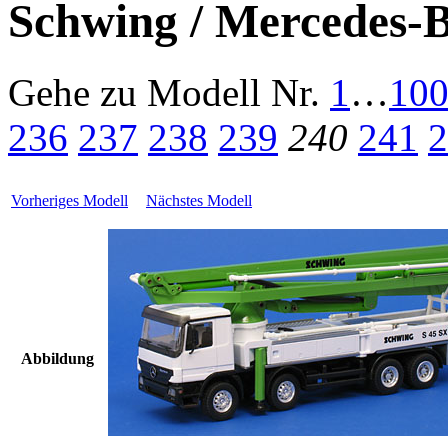
Schwing / Mercedes-
Gehe zu Modell
Nr.
1
…
10
236
237
238
239
240
241
2
Vorheriges Modell
Nächstes Modell
Abbildung