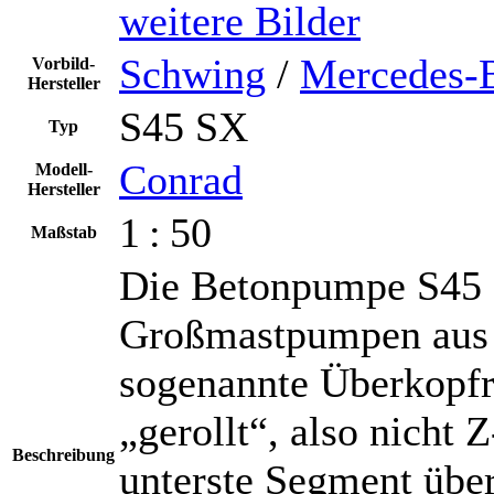
weitere Bilder
Schwing
/
Mercedes-
Vorbild-
Hersteller
S45 SX
Typ
Conrad
Modell-
Hersteller
1 : 50
Maßstab
Die Betonpumpe S45 S
Großmastpumpen aus 
sogenannte Überkopfro
„gerollt“, also nicht 
Beschreibung
unterste Segment über