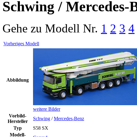
Schwing / Mercedes-
Gehe zu Modell
Nr.
1
2
3
4
Vorheriges Modell
Abbildung
weitere Bilder
Vorbild-
Schwing
/
Mercedes-Benz
Hersteller
Typ
S58 SX
Modell-