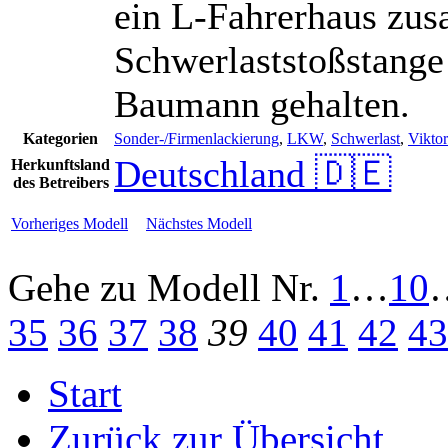
ein L-Fahrerhaus zu
Schwerlaststoßstange 
Baumann gehalten.
Kategorien
Sonder-/Firmenlackierung
,
LKW
,
Schwerlast
,
Vikto
Deutschland 🇩🇪
Herkunftsland
des Betreibers
Vorheriges Modell
Nächstes Modell
Gehe zu Modell
Nr.
1
…
10
35
36
37
38
39
40
41
42
43
Start
Zurück zur Übersicht