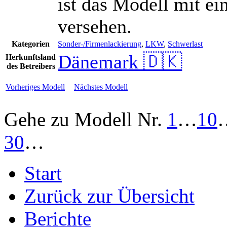
ist das Modell mit ei
versehen.
Kategorien
Sonder-/Firmenlackierung
,
LKW
,
Schwerlast
Dänemark 🇩🇰
Herkunftsland
des Betreibers
Vorheriges Modell
Nächstes Modell
Gehe zu Modell
Nr.
1
…
10
30
…
Start
Zurück zur Übersicht
Berichte