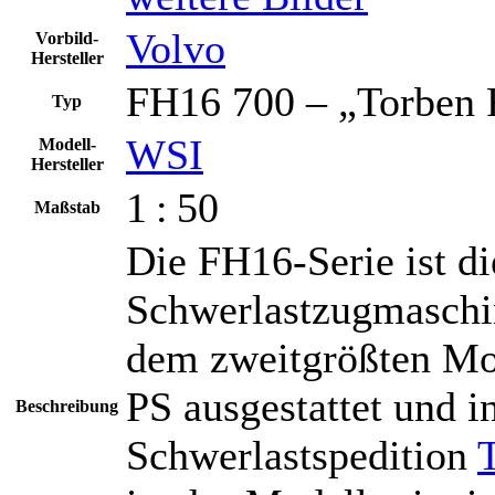
Volvo
Vorbild-
Hersteller
FH16 700 – „Torben 
Typ
WSI
Modell-
Hersteller
1 : 50
Maßstab
Die FH16-Serie ist di
Schwerlastzugmaschi
dem zweitgrößten Mot
PS ausgestattet und i
Beschreibung
Schwerlastspedition