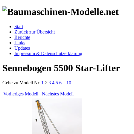
Start
Zurück zur Übersicht
Berichte
Links
Updates
Impressum & Datenschutzerklärung
Sennebogen 5500 Star-Lifter
Gehe zu Modell
Nr.
1
2
3
4
5
6
…
10
…
Vorheriges Modell
Nächstes Modell