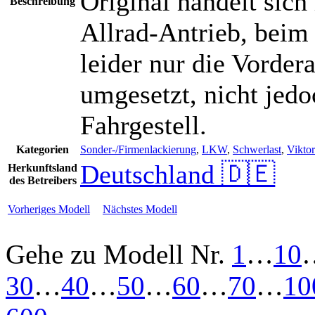
Original handelt sic
Beschreibung
Allrad-Antrieb, bei
leider nur die Vorder
umgesetzt, nicht jedo
Fahrgestell.
Kategorien
Sonder-/Firmenlackierung
,
LKW
,
Schwerlast
,
Vikto
Deutschland 🇩🇪
Herkunftsland
des Betreibers
Vorheriges Modell
Nächstes Modell
Gehe zu Modell
Nr.
1
…
10
30
…
40
…
50
…
60
…
70
…
10