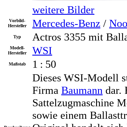
weitere Bilder
Mercedes-Benz
/
Noo
Vorbild-
Hersteller
Actros 3355 mit Ball
Typ
WSI
Modell-
Hersteller
1 : 50
Maßstab
Dieses WSI-Modell st
Firma
Baumann
dar. 
Sattelzugmaschine M
sowie einem Ballastt