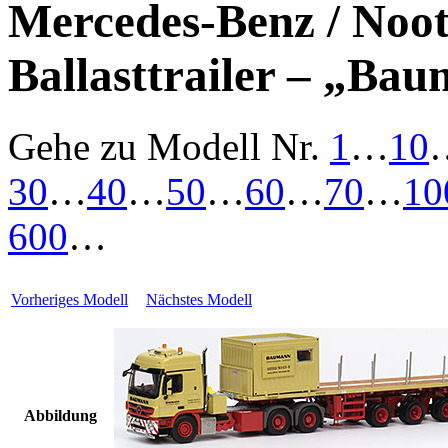
Mercedes-Benz / Noo
Ballasttrailer – „Ba
Gehe zu Modell
Nr.
1
…
10
30
…
40
…
50
…
60
…
70
…
10
600
…
Vorheriges Modell
Nächstes Modell
Abbildung