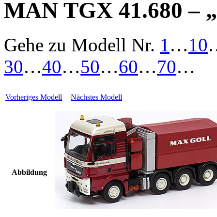
MAN TGX 41.680 – „
Gehe zu Modell
Nr.
1
…
10
30
…
40
…
50
…
60
…
70
…
Vorheriges Modell
Nächstes Modell
Abbildung