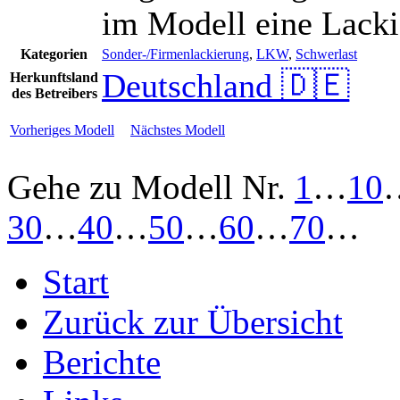
im Modell eine Lacki
Kategorien
Sonder-/Firmenlackierung
,
LKW
,
Schwerlast
Deutschland 🇩🇪
Herkunftsland
des Betreibers
Vorheriges Modell
Nächstes Modell
Gehe zu Modell
Nr.
1
…
10
30
…
40
…
50
…
60
…
70
…
Start
Zurück zur Übersicht
Berichte