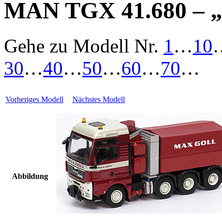
MAN TGX 41.680 – „
Gehe zu Modell
Nr.
1
…
10
30
…
40
…
50
…
60
…
70
…
Vorheriges Modell
Nächstes Modell
Abbildung