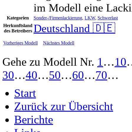
im Modell eine Lacki
Kategorien
Sonder-/Firmenlackierung
,
LKW
,
Schwerlast
Deutschland 🇩🇪
Herkunftsland
des Betreibers
Vorheriges Modell
Nächstes Modell
Gehe zu Modell
Nr.
1
…
10
30
…
40
…
50
…
60
…
70
…
Start
Zurück zur Übersicht
Berichte