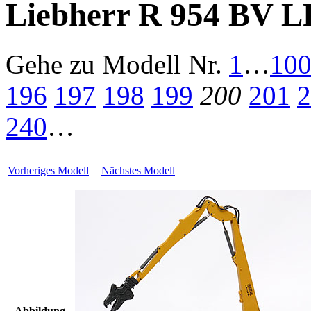
Liebherr R 954 BV LF
Gehe zu Modell
Nr.
1
…
10
196
197
198
199
200
201
2
240
…
Vorheriges Modell
Nächstes Modell
Abbildung