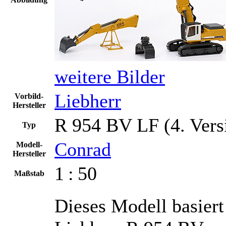
weitere Bilder
Liebherr
Vorbild-
Hersteller
R 954 BV LF (4. Vers
Typ
Conrad
Modell-
Hersteller
1 : 50
Maßstab
Dieses Modell basiert