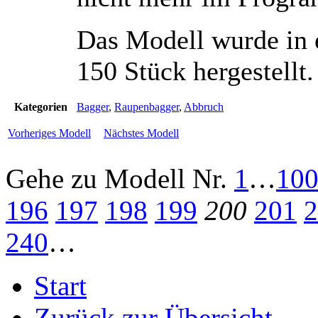
Das Modell wurde in e
150 Stück hergestellt.
Kategorien
Bagger
,
Raupenbagger
,
Abbruch
Vorheriges Modell
Nächstes Modell
Gehe zu Modell
Nr.
1
…
10
196
197
198
199
200
201
2
240
…
Start
Zurück zur Übersicht