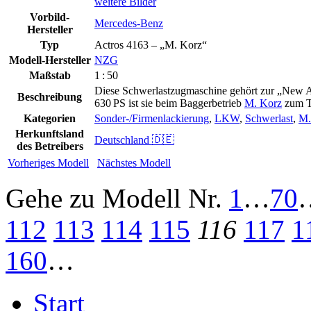
weitere Bilder
Vorbild-
Mercedes-Benz
Hersteller
Typ
Actros 4163 – „M. Korz“
Modell-Hersteller
NZG
Maßstab
1 : 50
Diese Schwerlastzugmaschine gehört zur „New Ac
Beschreibung
630 PS ist sie beim Baggerbetrieb
M. Korz
zum Tr
Kategorien
Sonder-/Firmenlackierung
,
LKW
,
Schwerlast
,
M.
Herkunftsland
Deutschland 🇩🇪
des Betreibers
Vorheriges Modell
Nächstes Modell
Gehe zu Modell
Nr.
1
…
70
112
113
114
115
116
117
1
160
…
Start