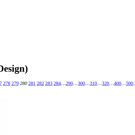
Design)
7
278
279
280
281
282
283
284
…
290
…
300
…
310
…
320
…
400
…
500