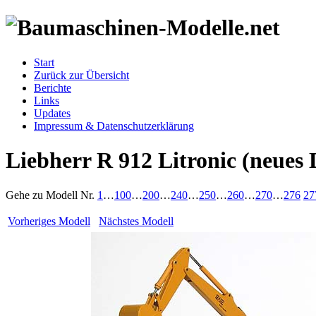
Start
Zurück zur Übersicht
Berichte
Links
Updates
Impressum & Datenschutzerklärung
Liebherr R 912 Litronic (neues 
Gehe zu Modell
Nr.
1
…
100
…
200
…
240
…
250
…
260
…
270
…
276
27
Vorheriges Modell
Nächstes Modell