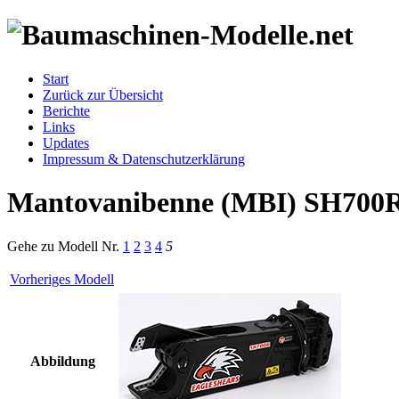
Start
Zurück zur Übersicht
Berichte
Links
Updates
Impressum & Datenschutzerklärung
Mantovanibenne (MBI) SH700
Gehe zu Modell
Nr.
1
2
3
4
5
Vorheriges Modell
Abbildung