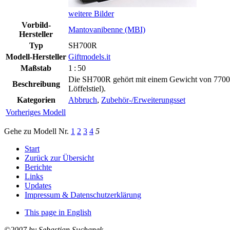
weitere Bilder
Vorbild-
Mantovanibenne (MBI)
Hersteller
Typ
SH700R
Modell-Hersteller
Giftmodels.it
Maßstab
1 : 50
Die SH700R gehört mit einem Gewicht von 7700 k
Beschreibung
Löffelstiel).
Kategorien
Abbruch
,
Zubehör-/Erweiterungsset
Vorheriges Modell
Gehe zu Modell
Nr.
1
2
3
4
5
Start
Zurück zur Übersicht
Berichte
Links
Updates
Impressum & Datenschutzerklärung
This page in English
©2007 by Sebastian Suchanek