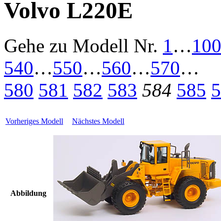
Volvo L220E
Gehe zu Modell
Nr.
1
…
10
540
…
550
…
560
…
570
…
580
581
582
583
584
585
5
Vorheriges Modell
Nächstes Modell
Abbildung