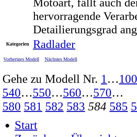
Motoart, fällt auch d
hervorragende Verarb
Detailierungsgrad an
Radlader
Kategorien
Vorheriges Modell
Nächstes Modell
Gehe zu Modell
Nr.
1
…
10
540
…
550
…
560
…
570
…
580
581
582
583
584
585
5
Start