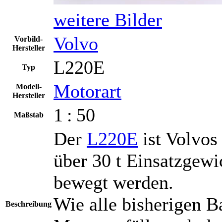
weitere Bilder
Volvo
Vorbild-
Hersteller
L220E
Typ
Motorart
Modell-
Hersteller
1 : 50
Maßstab
Der
L220E
ist Volvos
über 30 t Einsatzgew
bewegt werden.
Wie alle bisherigen 
Beschreibung