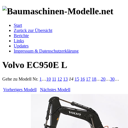
Start
Zurück zur Übersicht
Berichte
Links
Updates
Impressum & Datenschutzerklärung
Volvo EC950E L
Gehe zu Modell
Nr.
1
…
10
11
12
13
14
15
16
17
18
…
20
…
30
…
Vorheriges Modell
Nächstes Modell