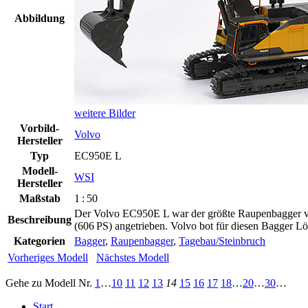
Abbildung
weitere Bilder
Vorbild-
Volvo
Hersteller
Typ
EC950E L
Modell-
WSI
Hersteller
Maßstab
1 : 50
Der Volvo EC950E L war der größte Raupenbagger vo
Beschreibung
(606 PS) angetrieben. Volvo bot für diesen Bagger Lö
Kategorien
Bagger
,
Raupenbagger
,
Tagebau/Steinbruch
Vorheriges Modell
Nächstes Modell
Gehe zu Modell
Nr.
1
…
10
11
12
13
14
15
16
17
18
…
20
…
30
…
Start