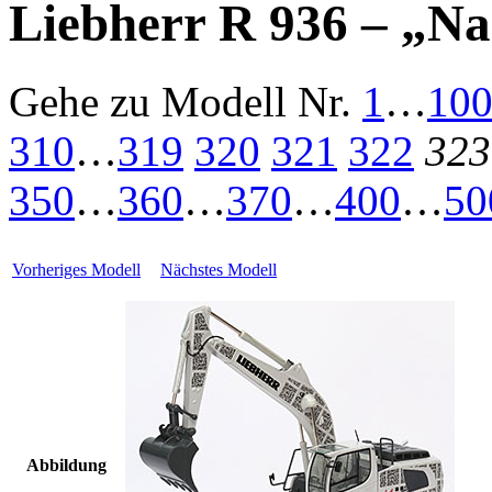
Liebherr R 936 – „Na
Gehe zu Modell
Nr.
1
…
10
310
…
319
320
321
322
323
350
…
360
…
370
…
400
…
50
Vorheriges Modell
Nächstes Modell
Abbildung