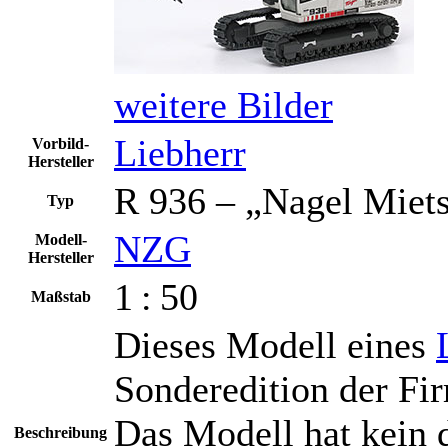
weitere Bilder
Liebherr
Vorbild-
Hersteller
R 936 – „Nagel Miets
Typ
NZG
Modell-
Hersteller
1 : 50
Maßstab
Dieses Modell eines
Sonderedition der F
Das Modell hat kein d
Beschreibung