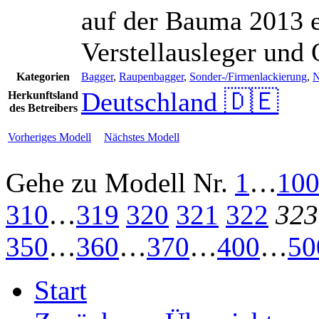
auf der Bauma 2013 e
Verstellausleger und
Kategorien
Bagger
,
Raupenbagger
,
Sonder-/Firmenlackierung
,
N
Deutschland 🇩🇪
Herkunftsland
des Betreibers
Vorheriges Modell
Nächstes Modell
Gehe zu Modell
Nr.
1
…
10
310
…
319
320
321
322
323
350
…
360
…
370
…
400
…
50
Start