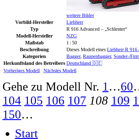
weitere Bilder
Vorbild-Hersteller
Liebherr
Typ
R 916 Advanced – „Schlenter“
Modell-Hersteller
NZG
Maßstab
1 : 50
Beschreibung
Dieses Modell eines
Liebherr R 916
Kategorien
Bagger
,
Raupenbagger
,
Sonder-/Fir
Herkunftsland des Betreibers
Deutschland 🇩🇪
Vorheriges Modell
Nächstes Modell
Gehe zu Modell
Nr.
1
…
60
104
105
106
107
108
109
1
150
…
Start