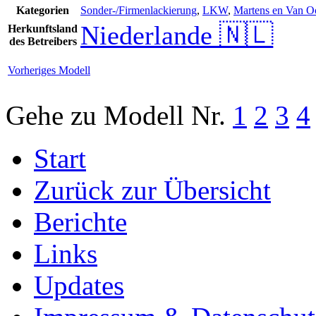
Kategorien
Sonder-/Firmenlackierung
,
LKW
,
Martens en Van O
Niederlande 🇳🇱
Herkunftsland
des Betreibers
Vorheriges Modell
Gehe zu Modell
Nr.
1
2
3
4
Start
Zurück zur Übersicht
Berichte
Links
Updates