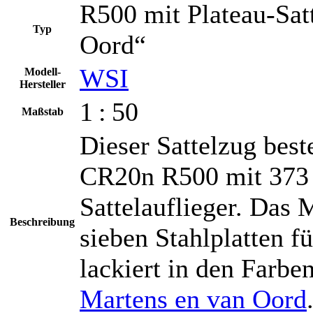
R500 mit Plateau-Sat
Typ
Oord“
WSI
Modell-
Hersteller
1 : 50
Maßstab
Dieser Sattelzug bes
CR20n R500 mit 373
Sattelauflieger. Das
Beschreibung
sieben Stahlplatten f
lackiert in den Farbe
Martens en van Oord