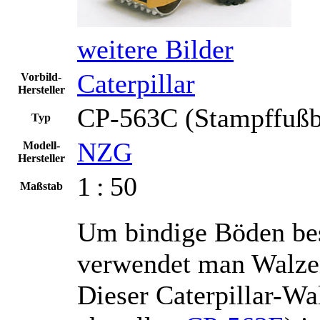
weitere Bilder
Caterpillar
Vorbild-
Hersteller
CP-563C (Stampffußb
Typ
NZG
Modell-
Hersteller
1 : 50
Maßstab
Um bindige Böden bes
verwendet man Walz
Dieser Caterpillar-W