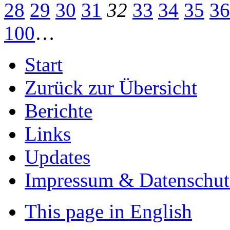
28
29
30
31
32
33
34
35
36
100
…
Start
Zurück zur Übersicht
Berichte
Links
Updates
Impressum & Datenschut
This page in English