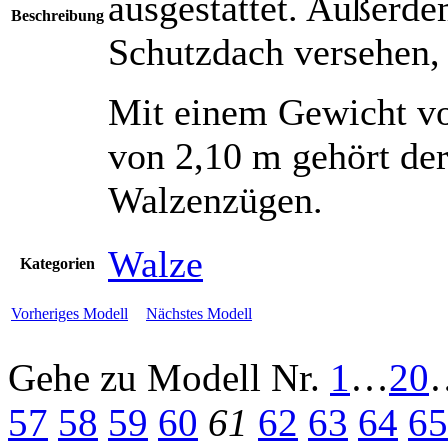
ausgestattet. Außerd
Beschreibung
Schutzdach versehen, 
Mit einem Gewicht von
von 2,10 m gehört de
Walzenzügen.
Walze
Kategorien
Vorheriges Modell
Nächstes Modell
Gehe zu Modell
Nr.
1
…
20
57
58
59
60
61
62
63
64
65