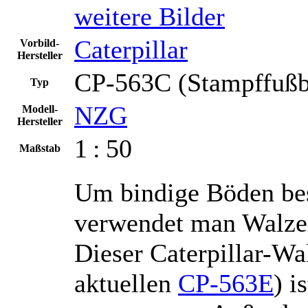
weitere Bilder
Caterpillar
Vorbild-
Hersteller
CP-563C (Stampffußb
Typ
NZG
Modell-
Hersteller
1 : 50
Maßstab
Um bindige Böden bes
verwendet man Walz
Dieser Caterpillar-W
aktuellen
CP-563E
) i