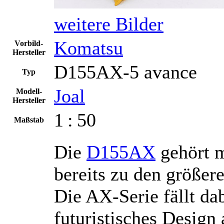
weitere Bilder
Komatsu
Vorbild-
Hersteller
D155AX-5 avance
Typ
Joal
Modell-
Hersteller
1 : 50
Maßstab
Die
D155AX
gehört m
bereits zu den größer
Die AX-Serie fällt da
futuristisches Design 