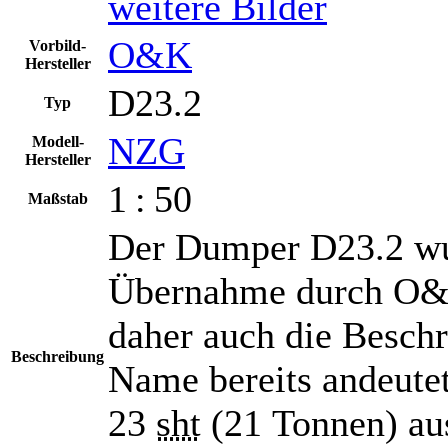
weitere Bilder
O&K
Vorbild-
Hersteller
D23.2
Typ
NZG
Modell-
Hersteller
1 : 50
Maßstab
Der Dumper D23.2 wur
Übernahme durch O&K
daher auch die Besch
Beschreibung
Name bereits andeutet
23
sht
(21 Tonnen) aus