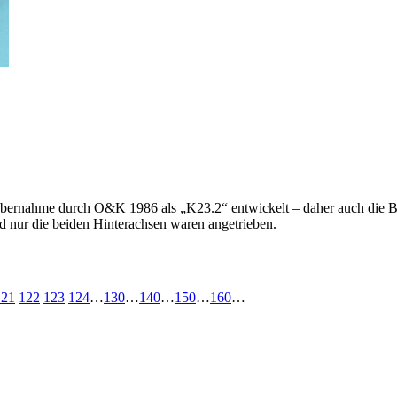
ernahme durch O&K 1986 als „K23.2“ entwickelt – daher auch die Be
 nur die beiden Hinterachsen waren angetrieben.
121
122
123
124
…
130
…
140
…
150
…
160
…