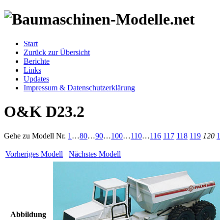
Start
Zurück zur Übersicht
Berichte
Links
Updates
Impressum & Datenschutzerklärung
O&K D23.2
Gehe zu Modell
Nr.
1
…
80
…
90
…
100
…
110
…
116
117
118
119
120
Vorheriges Modell
Nächstes Modell
Abbildung