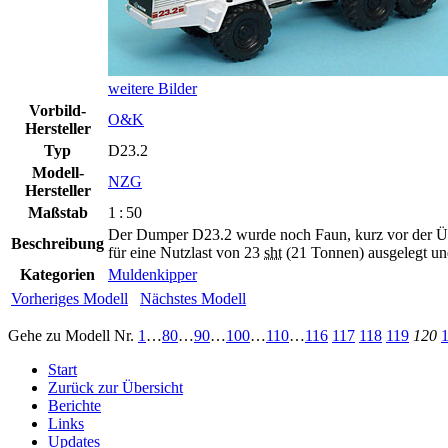
weitere Bilder
Vorbild-
O&K
Hersteller
Typ
D23.2
Modell-
NZG
Hersteller
Maßstab
1 : 50
Der Dumper D23.2 wurde noch Faun, kurz vor der Üb
Beschreibung
für eine Nutzlast von 23
sht
(21 Tonnen) ausgelegt und
Kategorien
Muldenkipper
Vorheriges Modell
Nächstes Modell
Gehe zu Modell
Nr.
1
…
80
…
90
…
100
…
110
…
116
117
118
119
120
Start
Zurück zur Übersicht
Berichte
Links
Updates