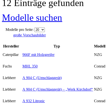
12 Einträge gefunden
Modelle suchen
Modelle pro Seite:
große Vorschaubilder
Hersteller
Typ
Modell
Caterpillar
966F mit Holzgreifer
NZG
Fuchs
MHL 350
Conrad
Liebherr
A 904 C (Umschlaggerät)
NZG
Liebherr
A 904 C (Umschlaggerät) – „Werk Kirchdorf“
NZG
Liebherr
A 932 Litronic
Conrad