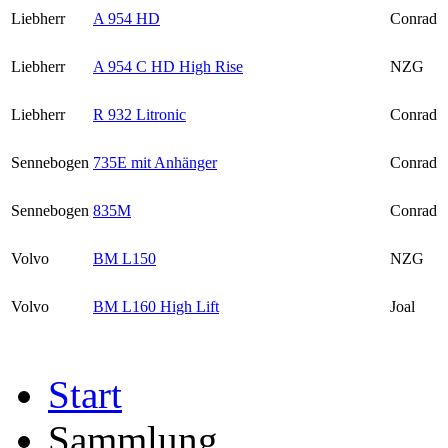
Liebherr
A 954 HD
Conrad
Liebherr
A 954 C HD High Rise
NZG
Liebherr
R 932 Litronic
Conrad
Sennebogen
735E mit Anhänger
Conrad
Sennebogen
835M
Conrad
Volvo
BM L150
NZG
Volvo
BM L160 High Lift
Joal
Start
Sammlung