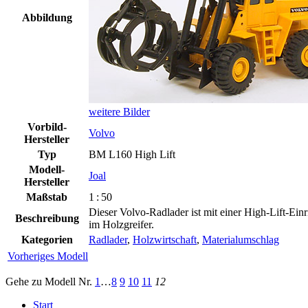
Abbildung
weitere Bilder
Vorbild-
Volvo
Hersteller
Typ
BM L160 High Lift
Modell-
Joal
Hersteller
Maßstab
1 : 50
Dieser Volvo-Radlader ist mit einer High-Lift-Ein
Beschreibung
im Holzgreifer.
Kategorien
Radlader
,
Holzwirtschaft
,
Materialumschlag
Vorheriges Modell
Gehe zu Modell
Nr.
1
…
8
9
10
11
12
Start