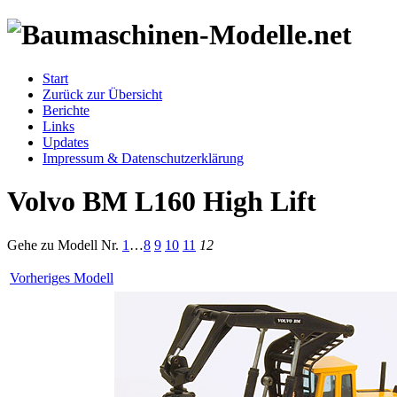
Start
Zurück zur Übersicht
Berichte
Links
Updates
Impressum & Datenschutzerklärung
Volvo BM L160 High Lift
Gehe zu Modell
Nr.
1
…
8
9
10
11
12
Vorheriges Modell