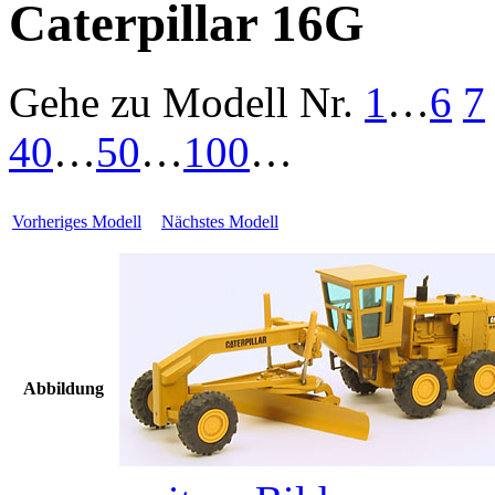
Caterpillar 16G
Gehe zu Modell
Nr.
1
…
6
7
40
…
50
…
100
…
Vorheriges Modell
Nächstes Modell
Abbildung