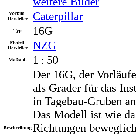
weitere Bilder
Caterpillar
Vorbild-
Hersteller
16G
Typ
NZG
Modell-
Hersteller
1 : 50
Maßstab
Der 16G, der Vorläuf
als Grader für das In
in Tagebau-Gruben an
Das Modell ist wie da
Richtungen beweglich
Beschreibung