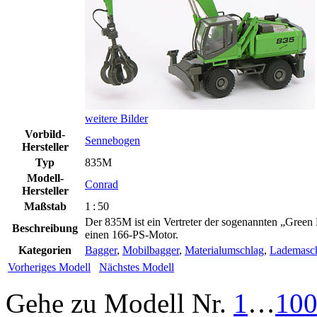
weitere Bilder
Vorbild-
Sennebogen
Hersteller
Typ
835M
Modell-
Conrad
Hersteller
Maßstab
1 : 50
Der 835M ist ein Vertreter der sogenannten „Gree
Beschreibung
einen 166-PS-Motor.
Kategorien
Bagger
,
Mobilbagger
,
Materialumschlag
,
Lademasc
Vorheriges Modell
Nächstes Modell
Gehe zu Modell
Nr.
1
…
10