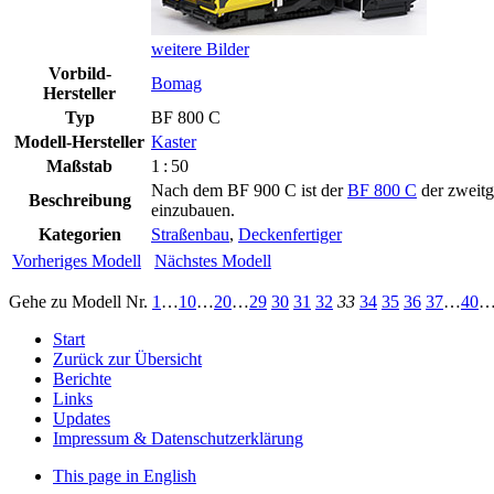
weitere Bilder
Vorbild-
Bomag
Hersteller
Typ
BF 800 C
Modell-Hersteller
Kaster
Maßstab
1 : 50
Nach dem BF 900 C ist der
BF 800 C
der zweitg
Beschreibung
einzubauen.
Kategorien
Straßenbau
,
Deckenfertiger
Vorheriges Modell
Nächstes Modell
Gehe zu Modell
Nr.
1
…
10
…
20
…
29
30
31
32
33
34
35
36
37
…
40
Start
Zurück zur Übersicht
Berichte
Links
Updates
Impressum & Datenschutzerklärung
This page in English