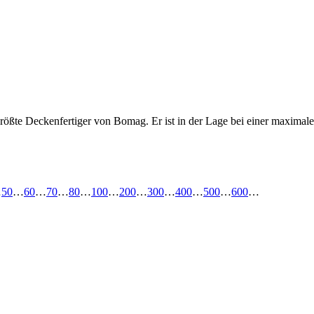
rößte Deckenfertiger von Bomag. Er ist in der Lage bei einer maximalen
…
50
…
60
…
70
…
80
…
100
…
200
…
300
…
400
…
500
…
600
…