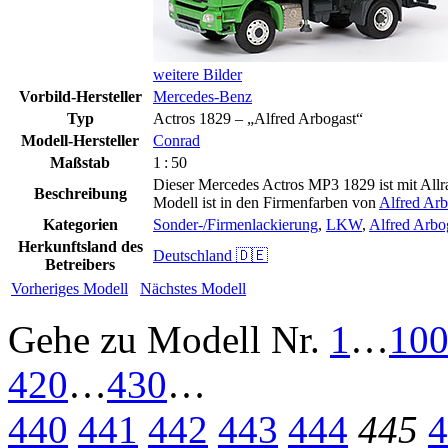
weitere Bilder
Vorbild-Hersteller
Mercedes-Benz
Typ
Actros 1829 – „Alfred Arbogast“
Modell-Hersteller
Conrad
Maßstab
1 : 50
Dieser Mercedes Actros MP3 1829 ist mit Allr
Beschreibung
Modell ist in den Firmenfarben von
Alfred Arb
Kategorien
Sonder-/Firmenlackierung
,
LKW
,
Alfred Arbo
Herkunftsland des
Deutschland 🇩🇪
Betreibers
Vorheriges Modell
Nächstes Modell
Gehe zu Modell
Nr.
1
…
10
420
…
430
…
440
441
442
443
444
445
4