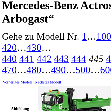
Mercedes-Benz Actros
Arbogast“
Gehe zu Modell
Nr.
1
…
10
420
…
430
…
440
441
442
443
444
445
4
470
…
480
…
490
…
500
…
60
Vorheriges Modell
Nächstes Modell
Abbildung